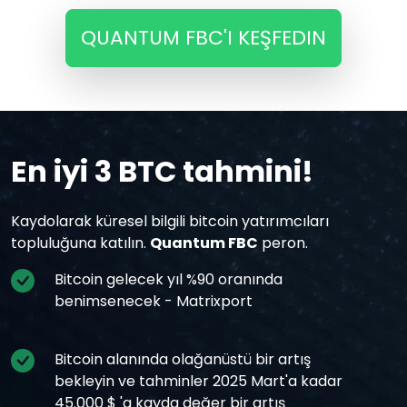
QUANTUM FBC'I KEŞFEDIN
En iyi 3 BTC tahmini!
Kaydolarak küresel bilgili bitcoin yatırımcıları
topluluğuna katılın.
Quantum FBC
peron.
Bitcoin gelecek yıl %90 oranında
benimsenecek - Matrixport
Bitcoin alanında olağanüstü bir artış
bekleyin ve tahminler 2025 Mart'a kadar
45.000 $ 'a kayda değer bir artış