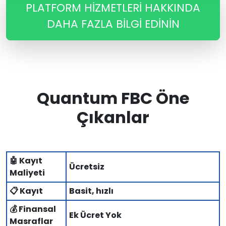
PLATFORM HIZMETLERI HAKKINDA
DAHA FAZLA BILGI EDININ
Quantum FBC Öne
Çıkanlar
🤖 Kayıt
Ücretsiz
Maliyeti
📋 Kayıt
Basit, hızlı
💰 Finansal
Ek Ücret Yok
Masraflar