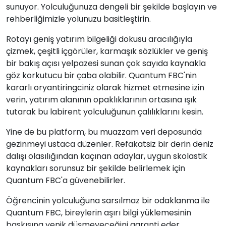
sunuyor. Yolculuğunuza dengeli bir şekilde başlayın ve
rehberliğimizle yolunuzu basitleştirin.
Rotayı geniş yatırım bilgeliği dokusu aracılığıyla
çizmek, çeşitli içgörüler, karmaşık sözlükler ve geniş
bir bakış açısı yelpazesi sunan çok sayıda kaynakla
göz korkutucu bir çaba olabilir. Quantum FBC'nin
kararlı oryantiringciniz olarak hizmet etmesine izin
verin, yatırım alanının opaklıklarının ortasına ışık
tutarak bu labirent yolculuğunun çalılıklarını kesin.
Yine de bu platform, bu muazzam veri deposunda
gezinmeyi ustaca düzenler. Refakatsiz bir derin deniz
dalışı olasılığından kaçınan adaylar, uygun skolastik
kaynakları sorunsuz bir şekilde belirlemek için
Quantum FBC'a güvenebilirler.
Öğrencinin yolculuğuna sarsılmaz bir odaklanma ile
Quantum FBC, bireylerin aşırı bilgi yüklemesinin
baskısına yenik düşmeyeceğini garanti eder.