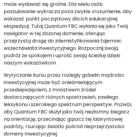
może wydawać się groźne. Dla wielu osób
poszukiwanie wykracza poza zwykłe zrozumienie, aby
wskazać punkt początkowy dla ich edukacyjnej
ekspedycji. Tutaj Quantum FBC wyłania się jako Twój
nawigator w tej złożonej domenie, oferując
przejrzystą drogę do zdemistyfikowania tajemnic
wszechświata inwestycyjnego. Rozpocznij swoją
podróż ze spokojem i uprość swoją ścieżkę dzięki
naszym wskazówkom.
Wytyczanie kursu przez rozległy gobelin mądrości
inwestycyjnej może być onieśmielającym
przedsięwzięciem, z mnóstwem źródeł
dostarczających różnych spostrzeżeń, zawiłego
leksykonu i szerokiego spektrum perspektyw. Pozwól,
aby Quantum FBC służył jako twój niezłomny biegacz
na orientację, przecinając gąszcz tej labiryntowej
podróży, rzucając światło pośród nieprzejrzystości
domeny inwestycyjnej.