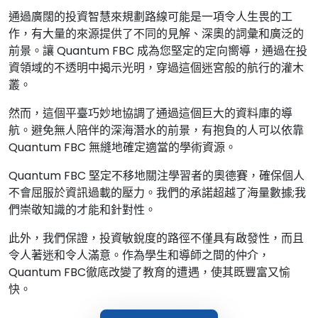
通過廣闊的投資智慧來規劃路線可能是一項令人生畏的工
作，有大量的來源提供了不同的見解、深奧的詞彙和廣泛的
前景。讓 Quantum FBC 成為您堅定的定向嚮導，通過在投
資領域的不透明中揭示光明，穿過這個迷宮般的航行的灌木
叢。
然而，這個平臺巧妙地協調了通過這個巨大的資料庫的導
航。避免無人陪伴的深海潛水的前景，有抱負的人可以依靠
Quantum FBC 無縫地確定適當的學術資源。
Quantum FBC 堅定不移地關注學習者的奧德賽，確保個人
不會屈服於資訊過載的壓力。我們的承諾超越了海量數據;我
們崇敬知識的才能和針對性。
此外，我們保證，投資敏銳度的路徑不僅具有啟發性，而且
令人著迷和令人滿意。作為學生和導師之間的仲介，
Quantum FBC徹底改變了教育的遭遇，使其既豐富又愉
快。