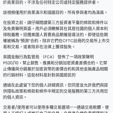
於商業目的，不涉及任何特定公司或特定服務提供者。
該視頻僅用於商業演示和插圖目的，所有參與者均為演員。
在投資之前，請仔細閱讀第三方投資者平臺的條款和條件以
及免責聲明頁面。用戶必須瞭解其在其居住國的個人資本利
得稅義務。招攬美國人買賣商品期權是違法的，即使這些期
權被稱為“預測”合約，除非它們在CFTC註冊的交易所上市交
易和交易，或者除非在法律上獲得豁免。
英國金融行為監管局 （FCA） 發佈了一項政策聲明
PS20/10，禁止銷售、推廣和分銷加密資產差價合約。它禁
止傳播與分銷基於加密貨幣的差價合約和其他金融產品相關
的行銷材料，這些材料是針對英國居民的
通過在此處留下您的個人詳細資訊，您同意並允許我們與提
供隱私政策和條款和條件中規定的交易服務的第三方共用您
的個人資訊。
交易者/使用者可以使用多種交易選項——通過交易軟體、使