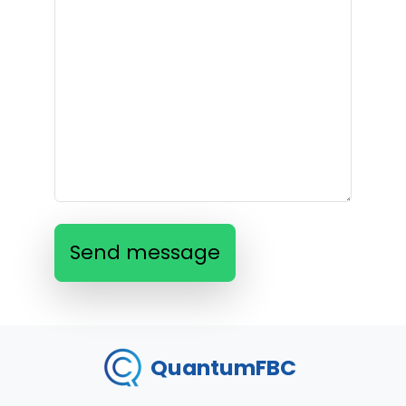
Send message
QuantumFBC