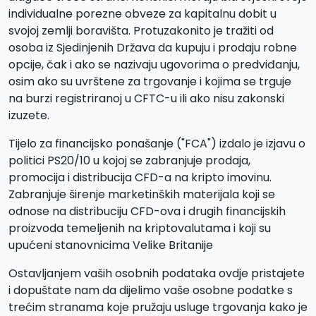
individualne porezne obveze za kapitalnu dobit u
svojoj zemlji boravišta. Protuzakonito je tražiti od
osoba iz Sjedinjenih Država da kupuju i prodaju robne
opcije, čak i ako se nazivaju ugovorima o predviđanju,
osim ako su uvrštene za trgovanje i kojima se trguje
na burzi registriranoj u CFTC-u ili ako nisu zakonski
izuzete.
Tijelo za financijsko ponašanje ("FCA") izdalo je izjavu o
politici PS20/10 u kojoj se zabranjuje prodaja,
promocija i distribucija CFD-a na kripto imovinu.
Zabranjuje širenje marketinških materijala koji se
odnose na distribuciju CFD-ova i drugih financijskih
proizvoda temeljenih na kriptovalutama i koji su
upućeni stanovnicima Velike Britanije
Ostavljanjem vaših osobnih podataka ovdje pristajete
i dopuštate nam da dijelimo vaše osobne podatke s
trećim stranama koje pružaju usluge trgovanja kako je