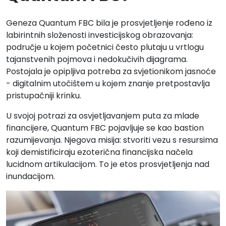
Geneza Quantum FBC bila je prosvjetljenje rođeno iz
labirintnih složenosti investicijskog obrazovanja:
područje u kojem početnici često plutaju u vrtlogu
tajanstvenih pojmova i nedokučivih dijagrama.
Postojala je opipljiva potreba za svjetionikom jasnoće
- digitalnim utočištem u kojem znanje pretpostavlja
pristupačniji krinku.
U svojoj potrazi za osvjetljavanjem puta za mlade
financijere, Quantum FBC pojavljuje se kao bastion
razumijevanja. Njegova misija: stvoriti vezu s resursima
koji demistificiraju ezoterična financijska načela
lucidnom artikulacijom. To je etos prosvjetljenja nad
inundacijom.