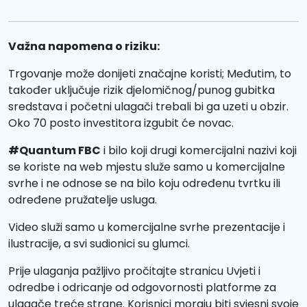
Važna napomena o riziku:
Trgovanje može donijeti značajne koristi; Međutim, to
također uključuje rizik djelomičnog/punog gubitka
sredstava i početni ulagači trebali bi ga uzeti u obzir.
Oko 70 posto investitora izgubit će novac.
#Quantum FBC
i bilo koji drugi komercijalni nazivi koji
se koriste na web mjestu služe samo u komercijalne
svrhe i ne odnose se na bilo koju određenu tvrtku ili
određene pružatelje usluga.
Video služi samo u komercijalne svrhe prezentacije i
ilustracije, a svi sudionici su glumci.
Prije ulaganja pažljivo pročitajte stranicu Uvjeti i
odredbe i odricanje od odgovornosti platforme za
ulagače treće strane. Korisnici moraju biti svjesni svoje