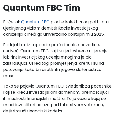
Quantum FBC Tim
Početak
Quantum FBC
plod je kolektivnog pothvata,
ujedinjenog vizijom demistifikacije investicijskog
okruženja, čineći ga univerzalno dostupnim u 2025.
Podrijetlom iz tapiserije profesionalne pozadine,
osnivači Quantum FBC gajili su jedinstveno uvjerenje:
labirint investicijskog učenja mnogima je bio
zastrašujući. Usred tog prosvjetljenja, krenuli su na
putovanje kako bi razotkrili njegove složenosti za
mase.
Tako se pojavio Quantum FBC, svjetionik za početnike
koji se kreću investicijskom domenom, premošćujući
ih mudrosti financijskih meštra. To je veza u kojoj se
mladi investitori nalaze pod tutorstvom veterana,
dešifrirajući financijski kodeks.