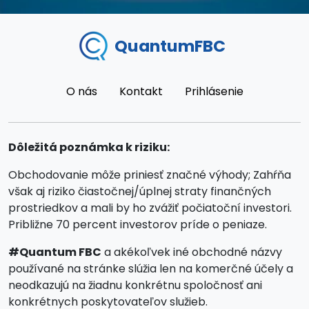
QuantumFBC
O nás
Kontakt
Prihlásenie
Dôležitá poznámka k riziku:
Obchodovanie môže priniesť značné výhody; Zahŕňa
však aj riziko čiastočnej/úplnej straty finančných
prostriedkov a mali by ho zvážiť počiatoční investori.
Približne 70 percent investorov príde o peniaze.
#Quantum FBC
a akékoľvek iné obchodné názvy
používané na stránke slúžia len na komerčné účely a
neodkazujú na žiadnu konkrétnu spoločnosť ani
konkrétnych poskytovateľov služieb.