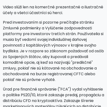
Video slúži len na komerčné prezentačné a ilustračné
účely a všetci účastníci sú herci.
Pred investovaním si pozorne prečítajte stránku
Zmluvné podmienky a Vylúčenie zodpovednosti
platformy pre investorov tretích strán. Používatelia si
musia byť vedomí svojej individuálnej daňovej
povinnosti z kapitálových výnosov v krajine svojho
bydliska. Je v rozpore so zákonom požadovať od osôb
zo Spojených štátov, aby kupovali a predávali
komoditné opcie, aj keď sa nazývajú "predikčné"
zmluvy, pokiaľ nie sú kótované na obchodovanie a
obchodované na burze registrovanej CFTC alebo
pokiaľ nie sú právne vyňaté.
Úrad pre finančné správanie ("FCA") vydal vyhlásenie
o politike PS20/10, ktoré zakazuje predaj, propagáciu a
distribúciu CFD na kryptoaktíva. Zakazuje šírenie
marketingových materiálov týkajúcich sa distribúcie